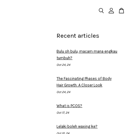
Recent articles
Bulu oh bulu, macam mana engkau
tumbuh?
Oct 24, 24
The Fascinating Phases of Body
Hair Growth: A Closer Look
Oct 24, 24
What is PCOS?
Oct 17, 24
Lelaki boleh waxing ke?
Oct 10, 24