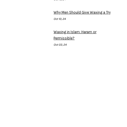
Why Men Should Give Waxing a Try
Oct 10, 24
Waxing in Islam: Haram or
Permissible?
Oct 03, 24